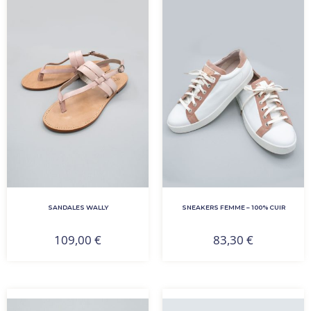
SANDALES WALLY
SNEAKERS FEMME – 100% CUIR
109,00
€
83,30
€