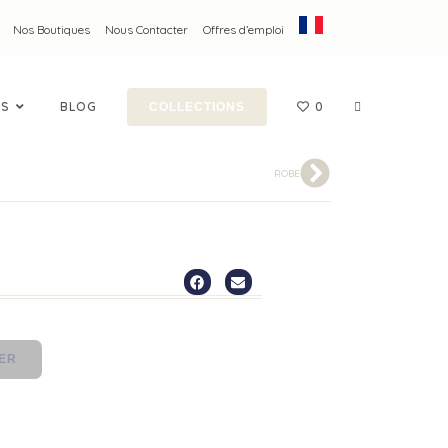
Nos Boutiques
Nous Contacter
Offres d’emploi
ES
BLOG
0
COLLECTIONS
ROBE
IER