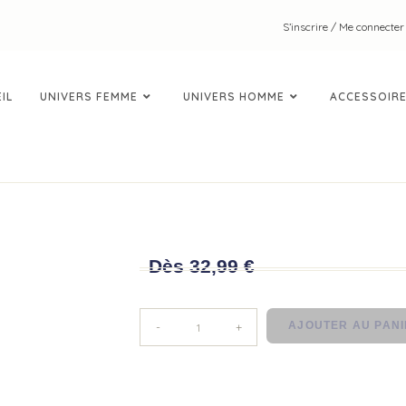
S’inscrire / Me connecter
IL
UNIVERS FEMME
UNIVERS HOMME
ACCESSOIR
DEBARDEUR
Dès
32,99
€
AJOUTER AU PAN
-
+