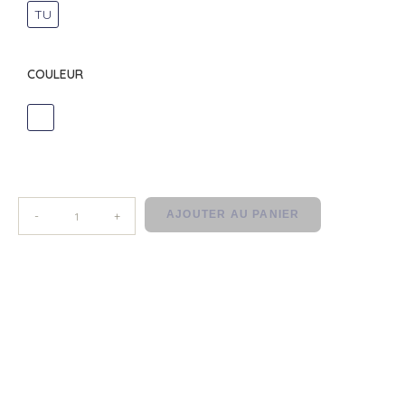
TU
COULEUR
DIVERS
AJOUTER AU PANIER
-
+