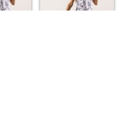
 KATE
PANTALON KATE
00
€
Dès
75,00
€