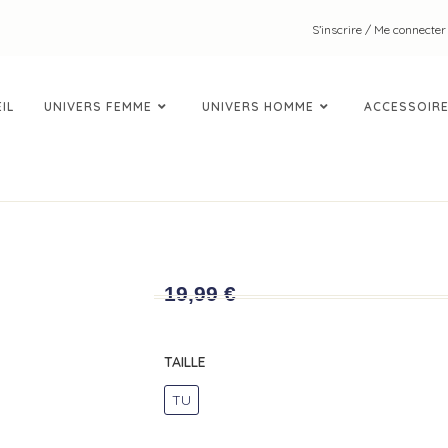
S’inscrire / Me connecter
IL
UNIVERS FEMME
UNIVERS HOMME
ACCESSOIR
LEGGING
19,99
€
TAILLE
TU