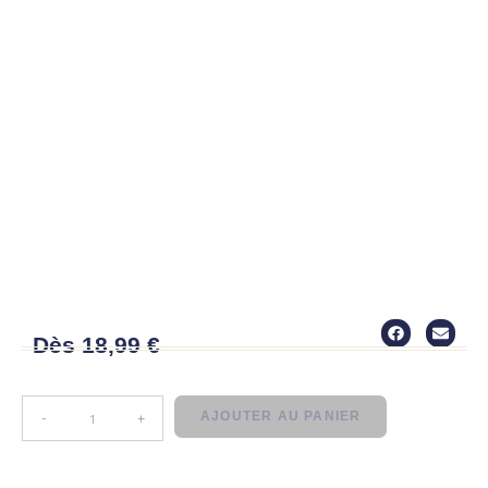
SAC
Dès
18,99
€
AJOUTER AU PANIER
-
+