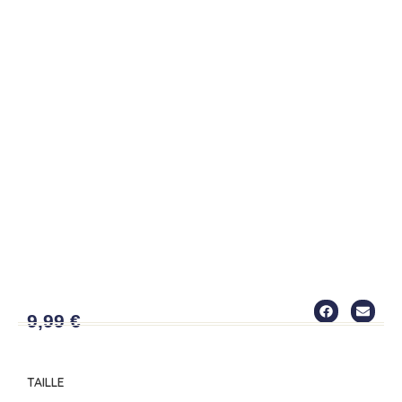
SACPLAGE2
9,99
€
TAILLE