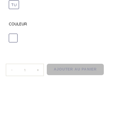
TU
COULEUR
DIVERS
AJOUTER AU PANIER
-
+