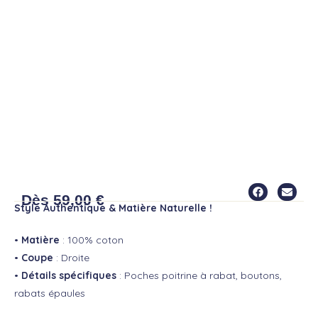
CHEMISE MILITAIRE MORAN
Dès
59,00
€
Style Authentique & Matière Naturelle !
•
Matière
: 100% coton
•
Coupe
: Droite
•
Détails spécifiques
: Poches poitrine à rabat, boutons,
rabats épaules