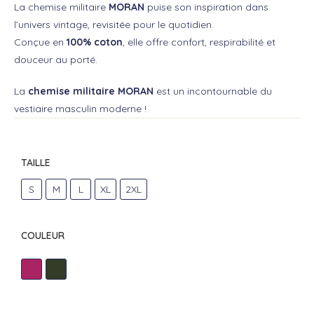
La chemise militaire
MORAN
puise son inspiration dans
l’univers vintage, revisitée pour le quotidien.
Conçue en
100% coton
, elle offre confort, respirabilité et
douceur au porté.
La
chemise militaire MORAN
est un incontournable du
vestiaire masculin moderne !
TAILLE
S
M
L
XL
2XL
COULEUR
FUCHSIA
OLIVE