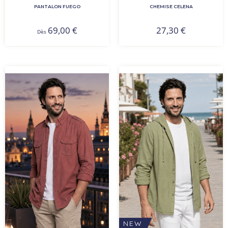
PANTALON FUEGO
CHEMISE CELENA
69,00
€
27,30
€
Dès
NEW