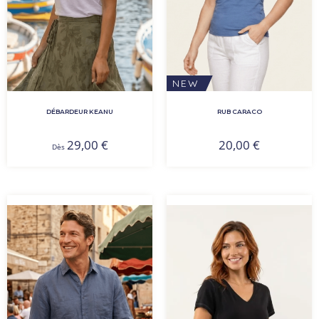
NEW
DÉBARDEUR KEANU
RUB CARACO
29,00
€
20,00
€
Dès