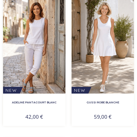
NEW
NEW
ADELINE PANTACOURT BLANC
GUSSI ROBE BLANCHE
42,00
€
59,00
€