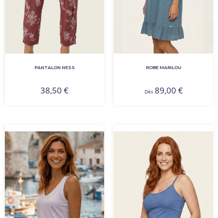
PANTALON NESS
ROBE MARILOU
38,50
€
89,00
€
Dès