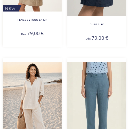
NEW
TENESSY ROBE EN LIN
JUPE ALIX
79,00
€
Dès
79,00
€
Dès