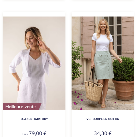
Meilleure vente
BLAZER HARMORY
VERO JUPE EN COTON
79,00
€
34,30
€
Dès