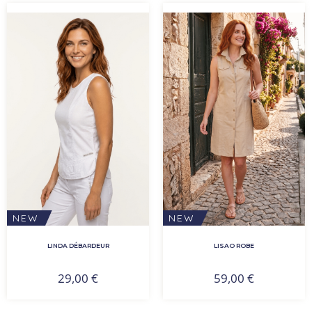
NEW
NEW
LINDA DÉBARDEUR
LISAO ROBE
29,00
€
59,00
€