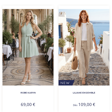
NEW
ROBE KARYN
LILIANE ENSEMBLE
69,00
€
109,00
€
Dès