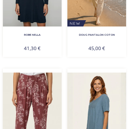
NEW
ROBE NELLA
DOUG PANTALON COTON
41,30
€
45,00
€