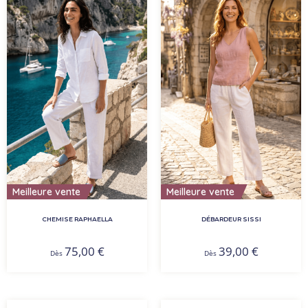
Meilleure vente
Meilleure vente
CHEMISE RAPHAELLA
DÉBARDEUR SISSI
75,00
€
39,00
€
Dès
Dès