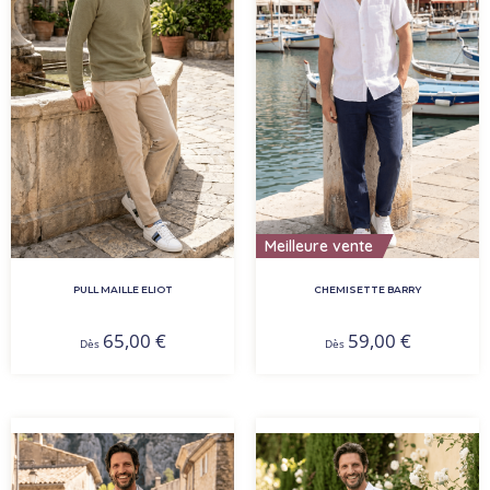
Meilleure vente
PULL MAILLE ELIOT
CHEMISETTE BARRY
65,00
€
59,00
€
Dès
Dès