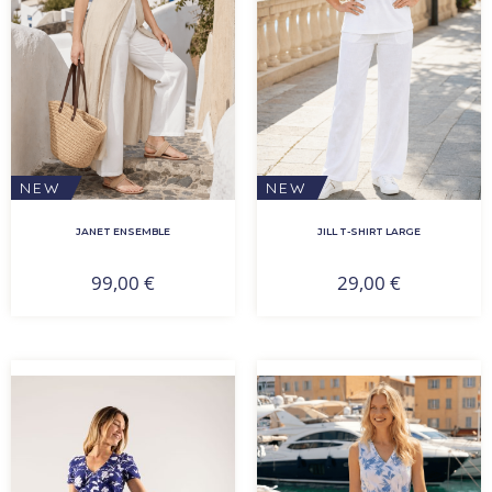
NEW
NEW
JANET ENSEMBLE
JILL T-SHIRT LARGE
99,00
€
29,00
€