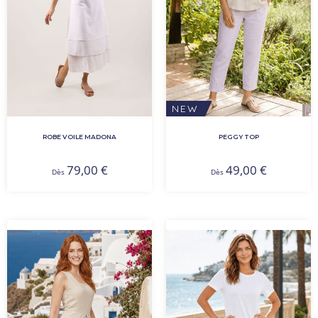
NEW
ROBE VOILE MADONA
PEGGY TOP
79,00
€
49,00
€
Dès
Dès