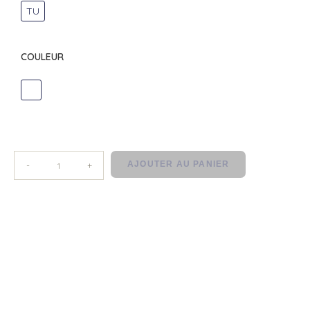
TU
COULEUR
DIVERS
AJOUTER AU PANIER
-
+