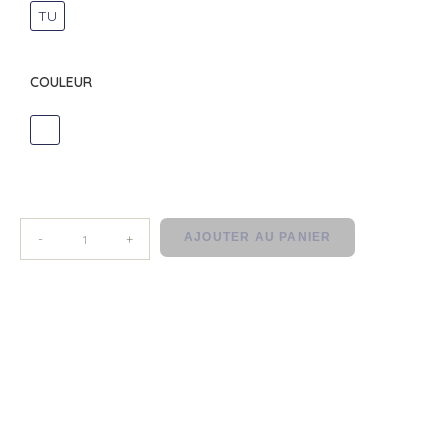
TU
COULEUR
DIVERS
AJOUTER AU PANIER
-
+