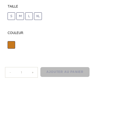
TAILLE
S
M
L
XL
COULEUR
ORANGER
AJOUTER AU PANIER
-
+