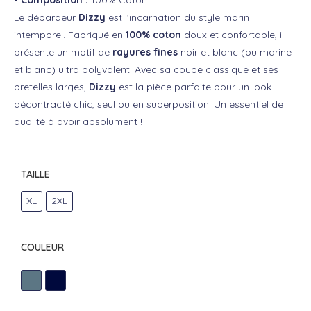
Le débardeur
Dizzy
est l’incarnation du style marin
intemporel. Fabriqué en
100% coton
doux et confortable, il
présente un motif de
rayures fines
noir et blanc (ou marine
et blanc) ultra polyvalent. Avec sa coupe classique et ses
bretelles larges,
Dizzy
est la pièce parfaite pour un look
décontracté chic, seul ou en superposition. Un essentiel de
qualité à avoir absolument !
TAILLE
XL
2XL
COULEUR
B/G
MARINE