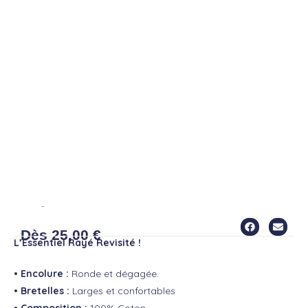
DÉBARDEUR DIZZY
Dès
25,00
€
L’Essentiel Rayé Revisité !
• Encolure :
Ronde et dégagée.
• Bretelles :
Larges et confortables
• Composition :
100% Coton