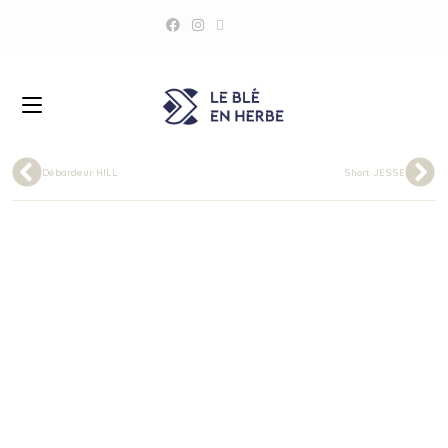
Débardeur HILL
Short JESSE