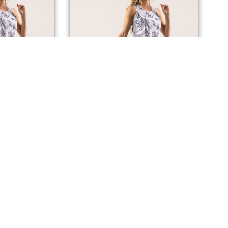
 KATE
PANTALON KATE
00
€
Dès
75,00
€