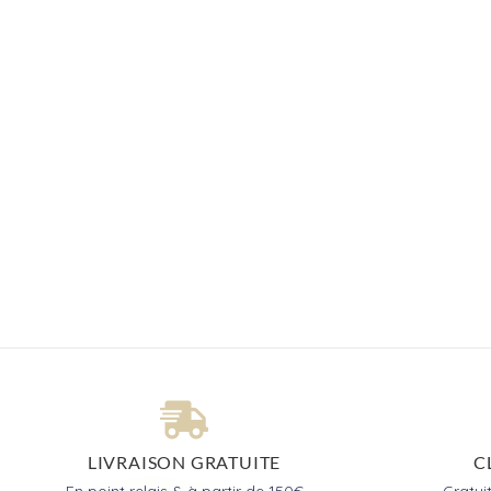
LIVRAISON GRATUITE
C
En point relais & à partir de 150€
Gratu