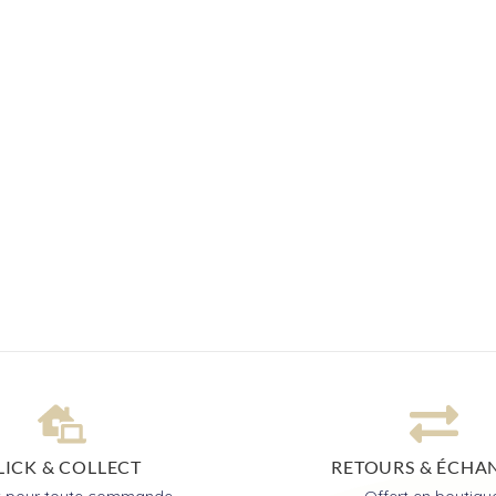
LICK & COLLECT
RETOURS & ÉCHA
it pour toute commande
Offert en boutiqu