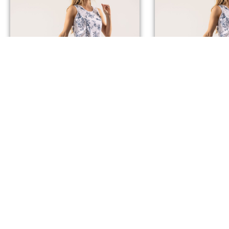
PANTALON KATE
PANTALON
Dès
75,00
€
Dès
75,