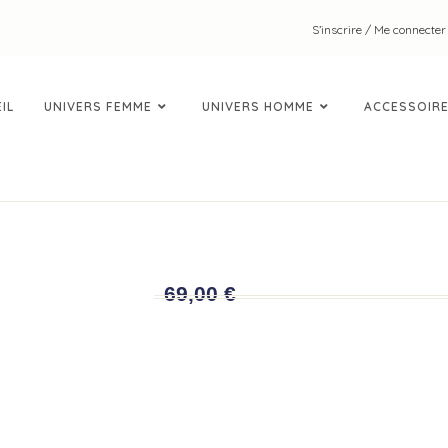
S’inscrire / Me connecter
IL
UNIVERS FEMME
UNIVERS HOMME
ACCESSOIR
JOELLA
69,00
€