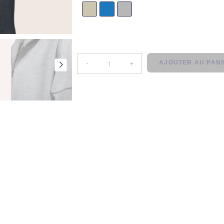
BEIGE
BLEU
GRIS
AJOUTER AU PAN
-
+