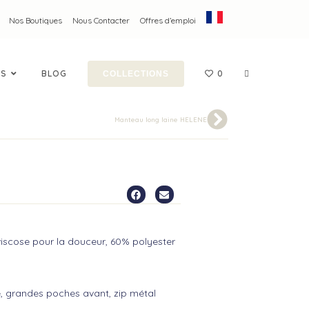
Nos Boutiques
Nous Contacter
Offres d’emploi
ES
BLOG
0
COLLECTIONS
Manteau long laine HELENE
ICA
viscose pour la douceur, 60% polyester
 grandes poches avant, zip métal