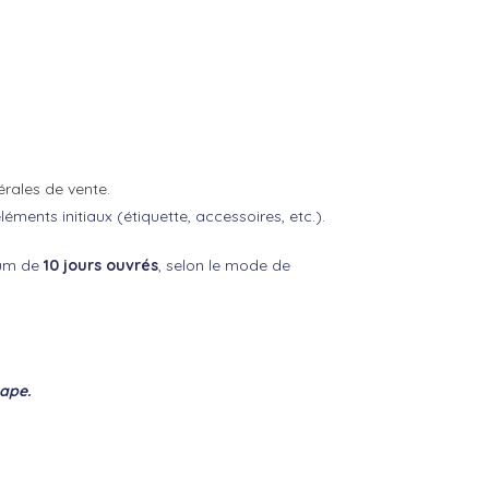
érales de vente
.
ments initiaux (étiquette, accessoires, etc.).
mum de
10 jours ouvrés
, selon le mode de
tape.