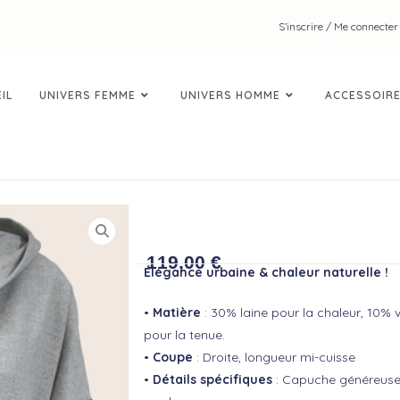
S’inscrire / Me connecter
IL
UNIVERS FEMME
UNIVERS HOMME
ACCESSOIR
MANTEAU LAINE CEL
119,00
€
Élégance urbaine & chaleur naturelle !
•
Matière
: 30% laine pour la chaleur, 10% 
pour la tenue.
•
Coupe
: Droite, longueur mi-cuisse
•
Détails spécifiques
: Capuche généreuse,