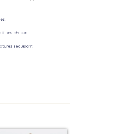
es.
ottines chukka.
xtures séduisant.