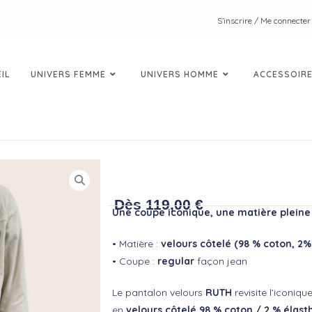
S’inscrire / Me connecter
IL
UNIVERS FEMME
UNIVERS HOMME
ACCESSOIR
PANTALON VELOURS
Dès
119,00
€
Une coupe iconique, une matière pleine
• Matière :
velours côtelé (98 % coton, 2
• Coupe :
regular
façon jean
Le pantalon velours
RUTH
revisite l’iconiq
en
velours côtelé 98 % coton / 2 % élas