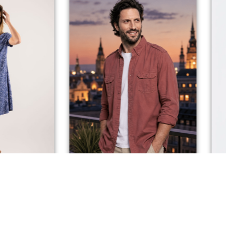
N
NOVI
CHEMISE MILITAIRE
MORAN
00
€
Dès
59,00
€