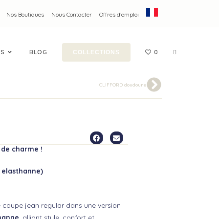
Nos Boutiques
Nous Contacter
Offres d’emploi
ES
BLOG
0
COLLECTIONS
CLIFFORD doudoune
 RUTH
 de charme !
% elasthanne)
ue coupe jean regular dans une version
thanne
, alliant style, confort et