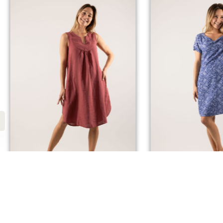
Meilleure vente
ROBE ANOUCHKA
ROBE ZI
Dès
85,00
€
Dès
49,