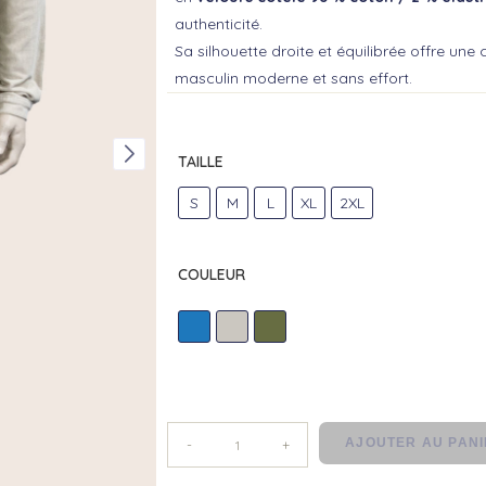
authenticité.
Sa silhouette droite et équilibrée offre une
masculin moderne et sans effort.
TAILLE
S
M
L
XL
2XL
COULEUR
BLEU
ECRU
MENTHE
AJOUTER AU PAN
-
+