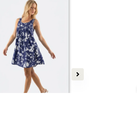
EW
ROBE TAMARO
ROBE ANOUCHK
Dès
79,00
€
Dès
85,00
€