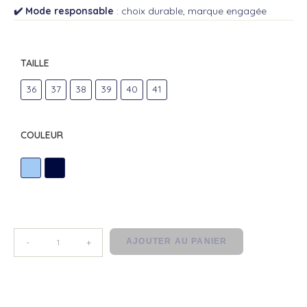
✔️ Mode responsable
: choix durable, marque engagée
TAILLE
36
37
38
39
40
41
COULEUR
CIEL
MARINE
AJOUTER AU PANIER
-
+