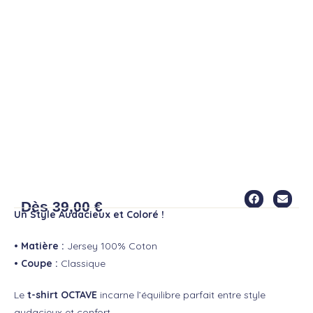
T-SHIRT OCTAVE
Dès
39,00
€
Un Style Audacieux et Coloré !
• Matière :
Jersey 100% Coton
• Coupe :
Classique
Le
t-shirt OCTAVE
incarne l’équilibre parfait entre style
audacieux et confort.