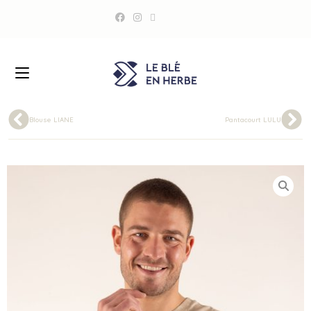
Blouse LIANE
Pantacourt LULU