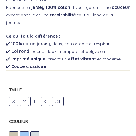
Fabriqué en
jersey 100% coton
, il vous garantit une
douceur
exceptionnelle et une
respirabilité
tout au long de la
journée.
Ce qui fait la différence :
✔️
100% coton jersey
, doux, confortable et respirant
✔️
Col rond
, pour un look intemporel et polyvalent
✔️
Imprimé unique
, créant un
effet vibrant
et moderne
✔️
Coupe classique
TAILLE
S
M
L
XL
2XL
COULEUR