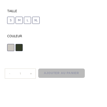
TAILLE
S
M
L
XL
COULEUR
ECRU
OLIVE
AJOUTER AU PANIER
-
+