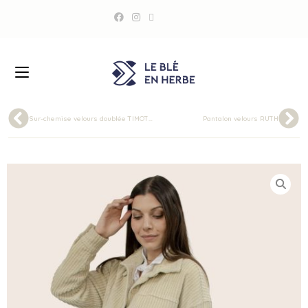
Sur-chemise velours doublée TIMOTHY
Pantalon velours RUTH