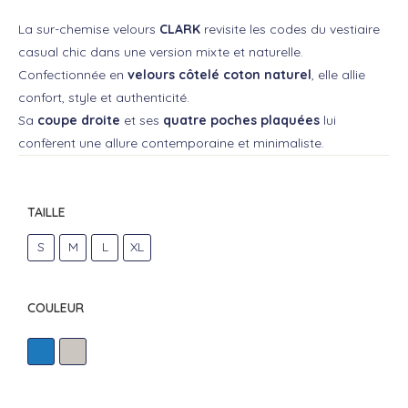
La sur-chemise velours
CLARK
revisite les codes du vestiaire
casual chic dans une version mixte et naturelle.
Confectionnée en
velours côtelé coton naturel
, elle allie
confort, style et authenticité.
Sa
coupe droite
et ses
quatre poches plaquées
lui
confèrent une allure contemporaine et minimaliste.
TAILLE
S
M
L
XL
COULEUR
BLEU
ECRU