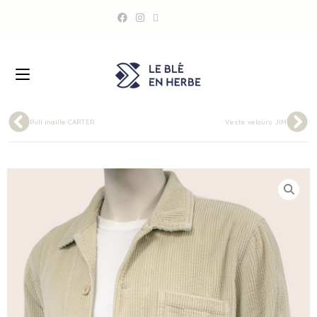
Pull maille CARTER
Veste velours JIM