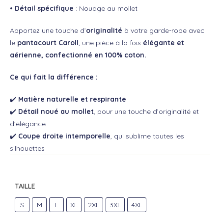
• Détail spécifique
: Nouage au mollet
Apportez une touche d’
originalité
à votre garde-robe avec
le
pantacourt Caroll
, une pièce à la fois
élégante et
aérienne, confectionné en 100% coton.
Ce qui fait la différence :
✔️
Matière naturelle et respirante
✔️
Détail noué au mollet
, pour une touche d’originalité et
d’élégance
✔️
Coupe droite intemporelle
, qui sublime toutes les
silhouettes
TAILLE
S
M
L
XL
2XL
3XL
4XL