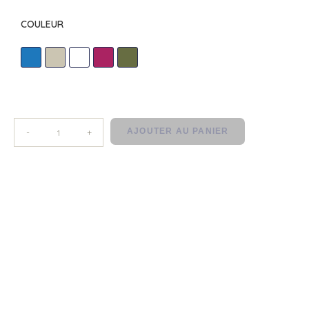
COULEUR
AZUR
BEIGE
BLANC
FUCHSIA
KAKI
AJOUTER AU PANIER
-
+