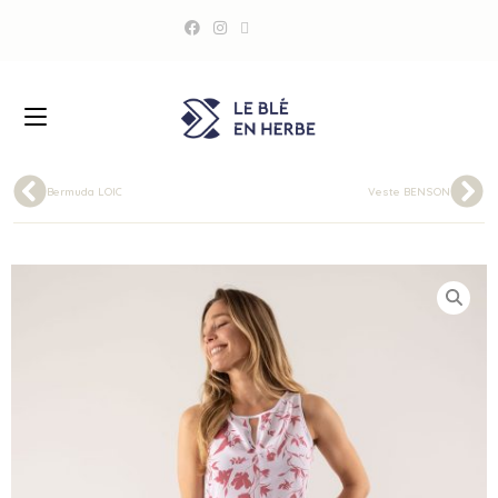
Bermuda LOIC
Veste BENSON