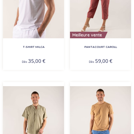
Meilleure vente
T-SHIRT MILCA
PANTACOURT CAROLL
35,00
€
59,00
€
Dès
Dès