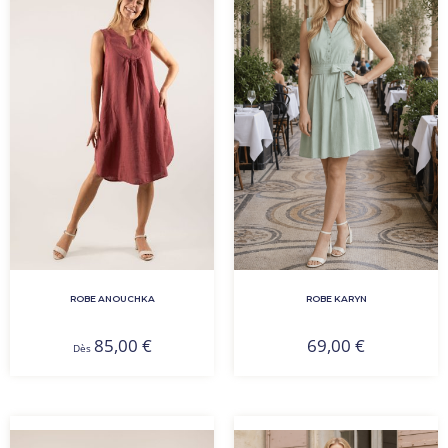
ROBE ANOUCHKA
ROBE KARYN
85,00
€
69,00
€
Dès