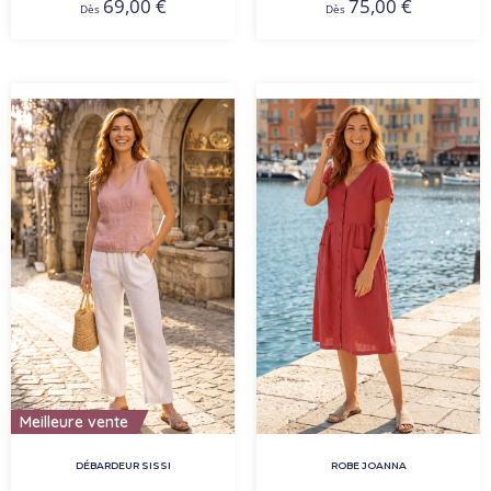
69,00
€
75,00
€
Dès
Dès
Meilleure vente
DÉBARDEUR SISSI
ROBE JOANNA