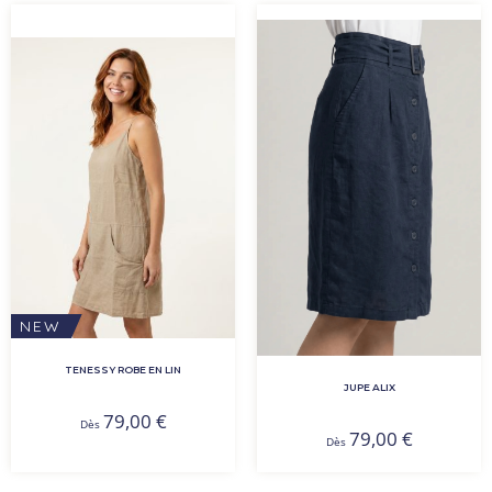
NEW
TENESSY ROBE EN LIN
JUPE ALIX
79,00
€
Dès
79,00
€
Dès