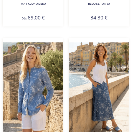
PANTALON ADENA
BLOUSE TANYA
69,00
€
34,30
€
Dès