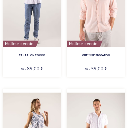
Meilleure vente
Meilleure vente
PANTALON ROCCO
CHEMISE RICCARDO
89,00
€
39,00
€
Dès
Dès