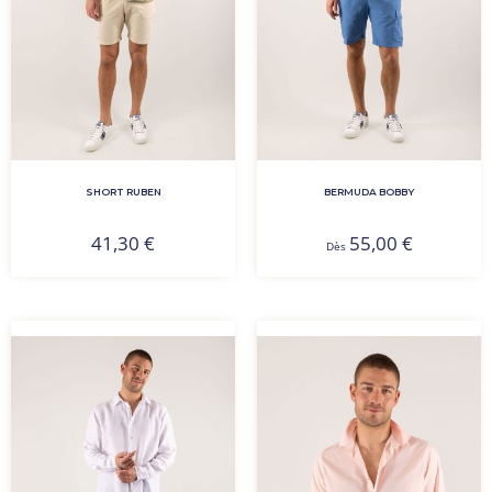
SHORT RUBEN
BERMUDA BOBBY
41,30
€
55,00
€
Dès