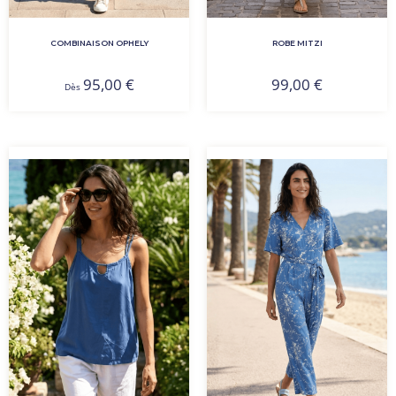
COMBINAISON OPHELY
ROBE MITZI
95,00
€
99,00
€
Dès