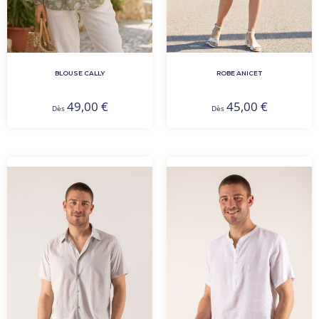
BLOUSE CALLY
ROBE ANICET
49,00
€
45,00
€
Dès
Dès