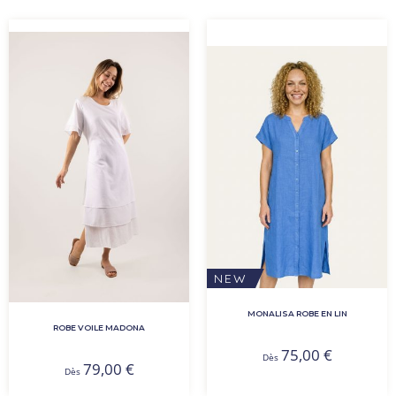
NEW
MONALISA ROBE EN LIN
ROBE VOILE MADONA
75,00
€
Dès
79,00
€
Dès