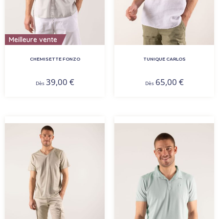
Meilleure vente
CHEMISETTE FONZO
TUNIQUE CARLOS
39,00
€
65,00
€
Dès
Dès