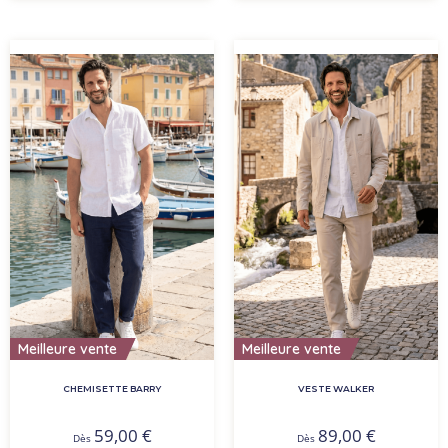
Meilleure vente
Meilleure vente
CHEMISETTE BARRY
VESTE WALKER
59,00
€
89,00
€
Dès
Dès