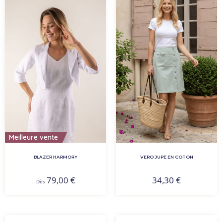
Meilleure vente
BLAZER HARMORY
VERO JUPE EN COTON
79,00
€
34,30
€
Dès