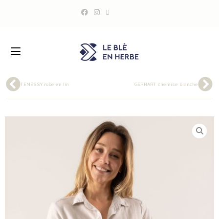
TENESSY robe en lin
GERHART chemise blanche