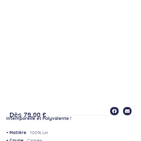
CHEMISE ORNELLA
Dès
79,00
€
Intemporelle et Polyvalente !
• Matière
: 100% Lin
• Coupe
: Cintrée