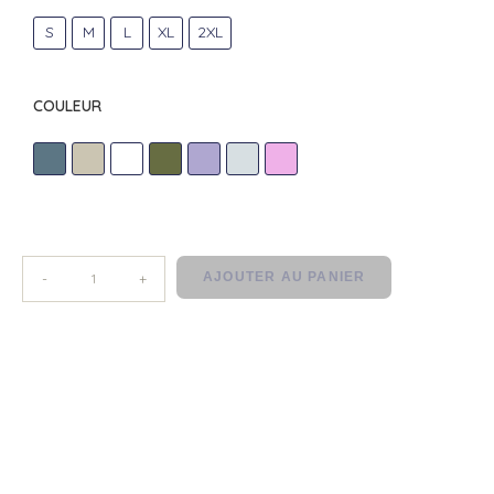
S
M
L
XL
2XL
COULEUR
B/G
BEIGE
BLANC
MENTHE
PARME
PERLE
ROSE
AJOUTER AU PANIER
-
+