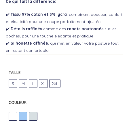
Ce qui fait la différence:
✔️
Tissu 97% coton et 3% lycra
, combinant douceur, confort
et élasticité pour une coupe parfaitement ajustée
✔️
Détails raffinés
comme des
rabats boutonnés
sur les
poches, pour une touche élégante et pratique
✔️
Silhouette affinée
, qui met en valeur votre posture tout
en restant confortable
TAILLE
S
M
L
XL
2XL
COULEUR
BLANC
CIEL
PERLE