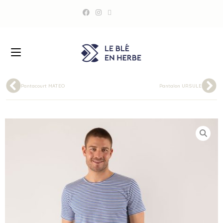
Pantacourt MATEO
Pantalon URSULE