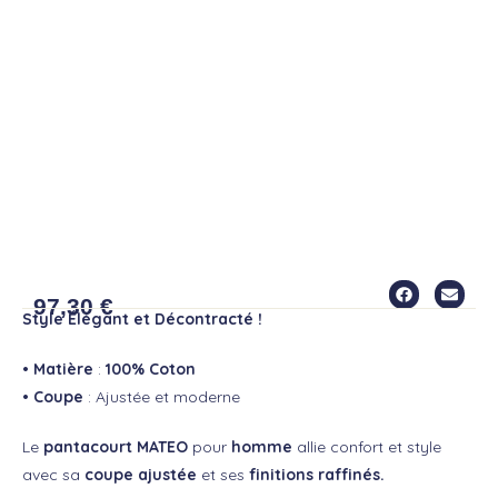
PANTACOURT MATEO
97,30
€
Style Élégant et Décontracté !
• Matière
:
100% Coton
• Coupe
: Ajustée et moderne
Le
pantacourt MATEO
pour
homme
allie confort et style
avec sa
coupe ajustée
et ses
finitions raffinés.