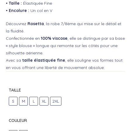
• Taille :
Élastiquée Fine
• Encolure :
Un col en V
Découvrez
Rosetta
, la robe 7/8ème qui mise sur le détail et
la fluidité.
Confectionnée en
100% viscose
, elle se distingue par sa base
« style blouse » longue qui remonte sur les côtés pour une
silhouette aérienne.
Avec sa
taille élastiquée fine
, elle souligne vos formes tout
en vous offrant une liberté de mouvement absolue.
TAILLE
S
M
L
XL
2XL
COULEUR