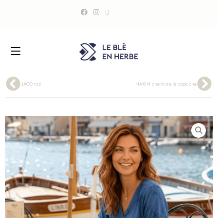
JACO top
MAXIM chemise à capuche