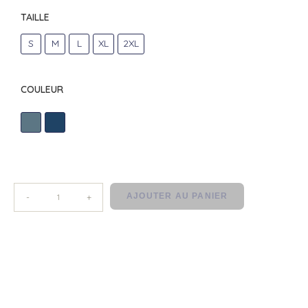
TAILLE
S
M
L
XL
2XL
COULEUR
B/G
MINERAL
AJOUTER AU PANIER
-
+