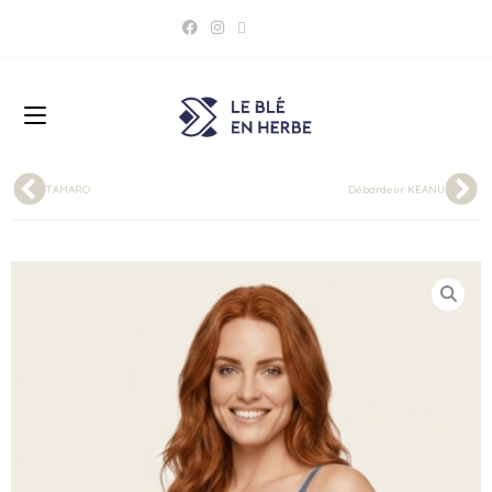
TAMARO
Débardeur KEANU