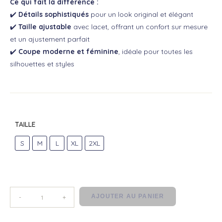
Ce qui fait la différence :
✔️
Détails sophistiqués
pour un look original et élégant
✔️
Taille ajustable
avec lacet, offrant un confort sur mesure
et un ajustement parfait
✔️
Coupe moderne et féminine
, idéale pour toutes les
silhouettes et styles
TAILLE
S
M
L
XL
2XL
AJOUTER AU PANIER
-
+