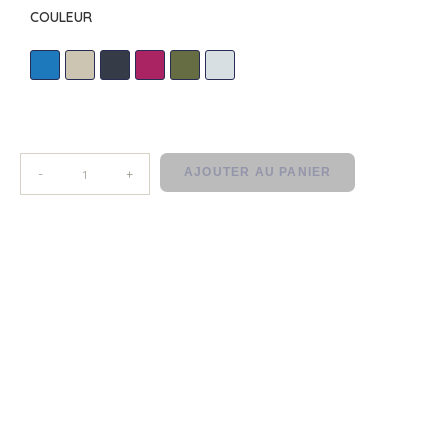
COULEUR
AZUR
BEIGE
CARBONE
FUCHSIA
MENTHE
PERLE
AJOUTER AU PANIER
-
+