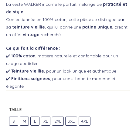
La veste WALKER incarne le parfait mélange de
praticité et
de style
.
Confectionnée en 100% coton, cette pièce se distingue par
sa
teinture vieillie
, qui lui donne une
patine unique
, créant
un effet
vintage
recherché.
Ce qui fait la différence :
✔️
100% coton
, matière naturelle et confortable pour un
usage quotidien
✔️
Teinture vieillie
, pour un look unique et authentique
✔️
Finitions soignées
, pour une silhouette moderne et
élégante
TAILLE
S
M
L
XL
2XL
3XL
4XL