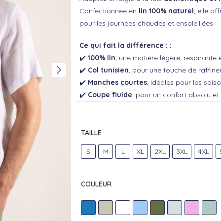
Confectionnée en
lin 100% naturel
, elle of
pour les journées chaudes et ensoleillées.
Ce qui fait la différence : :
✔️
100% lin
, une matière légère, respirante 
✔️
Col tunisien
, pour une touche de raffin
✔️
Manches courtes
, idéales pour les sai
✔️
Coupe fluide
, pour un confort absolu 
TAILLE
S
M
L
XL
2XL
3XL
4XL
COULEUR
AZUR
BEIGE
BLANC
CIEL
MENTHE
PERLE
ROSE
VER