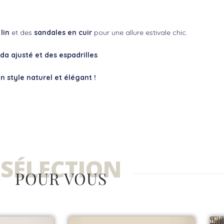
lin
et des
sandales en cuir
pour une allure estivale chic.
a ajusté et des espadrilles
.
n style naturel et élégant !
SÉLECTION
POUR VOUS