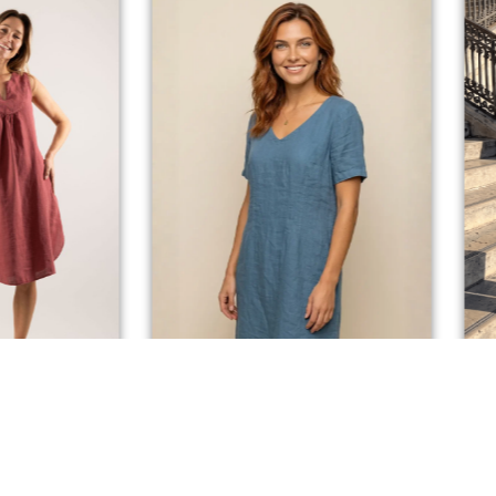
N
UCHKA
LORIS ROBE EN LIN
00
€
Dès
69,00
€