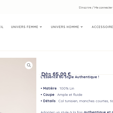
S’inscrire / Me connecter
IL
UNIVERS FEMME
UNIVERS HOMME
ACCESSOIR
TUNIQUE CARLOS
Dès
65,00
€
L’Essence du Style Authentique !
• Matière
: 100% Lin
• Coupe
: Ample et fluide
• Détails
: Col tunisien, manches courtes, ti
Adoptez un style à la fois
authentique et