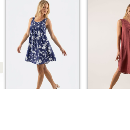
NEW
ROBE TAMARO
ROBE ANO
Dès
79,00
€
Dès
85,