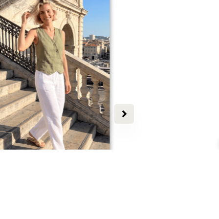
EW
NEW
AMY TOP EN LIN
ROBE TAMARO
69,00
€
Dès
79,00
€