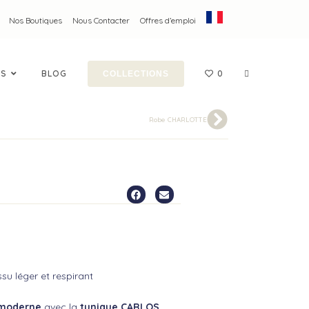
Nos Boutiques
Nous Contacter
Offres d’emploi
ES
BLOG
0
COLLECTIONS
Robe CHARLOTTE
ssu léger et respirant
 moderne
avec la
tunique CARLOS
.