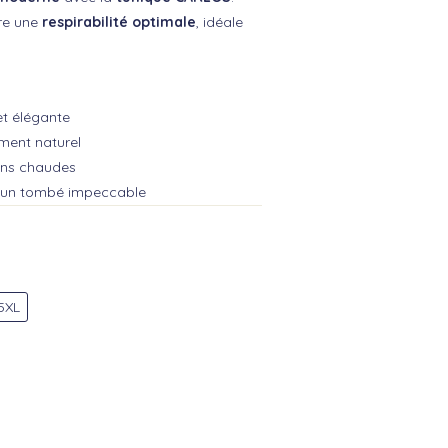
fre une
respirabilité optimale
, idéale
et élégante
ement naturel
sons chaudes
et un tombé impeccable
5XL
T D'EAU